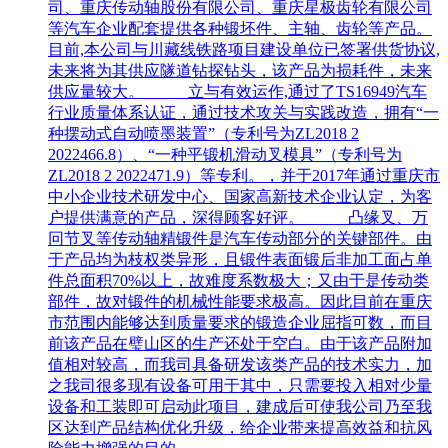
司、重庆传动轴股份有限公司、重庆星极齿轮有限公司
等汽车企业配套提供各种锻坯件、主轴、齿轮等产品。
目前,本公司与川藏线铁路项目建设单位已签署供货协议,
未来将为其供应隧道钻探钻头，该产品为损耗件，未来
供应量较大。 立与有效运作,通过了TS16949汽车
行业质量体系认证，通过技术攻关与实践改造，拥有“一
种摆动式自动喷墨装置”（专利号为ZL2018 2
2022466.8）、“一种平锻机滑动叉模具”（专利号为
ZL2018 2 2022471.9）等专利。，并于2017年通过重庆市
中小企业技术研发中心、国家高新技术企业认定，为客
户提供满意的产品，深得顾客好评。 凸缘叉、万
冋节叉等传动轴精锻件是汽车传动部分的关键部件。由
于产品均为枝权类异形，且锻件表面锻后非加工面占单
件总面积70%以上，故难度系数极大；又由于是传动类
部件，故对锻件的机械性能要求极高。因此目前在重庆
市范围内能够达到质量要求的锻造企业屈指可数，而目
前该产品在璧山区的生产还处于空白。由于该产品附加
值相对较高，而我司具备研发该类产品的技术实力，加
之我司很多现有设备可用于其中，只需要投入相对少量
设备和工装即可启动此项目，建成后可使我公司乃至我
区达到产品结构优化升级，给企业带来提高效益和抗风