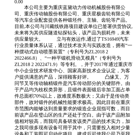
0.00
本公司主要为重庆蓝黛动力传动机械股份有限公
司、重庆传动轴股份有限公司、重庆星极齿轮有限公司
等汽车企业配套提供各种锻坯件、主轴、齿轮等产品。
目前,本公司与川藏线铁路项目建设单位已签署供货协议,
未来将为其供应隧道钻探钻头，该产品为损耗件，未来
供应量较大。 立与有效运作,通过了TS16949汽车
行业质量体系认证，通过技术攻关与实践改造，拥有“一
种摆动式自动喷墨装置”（专利号为ZL2018 2
2022466.8）、“一种平锻机滑动叉模具”（专利号为
ZL2018 2 2022471.9）等专利。，并于2017年通过重庆市
中小企业技术研发中心、国家高新技术企业认定，为客
户提供满意的产品，深得顾客好评。 凸缘叉、万
冋节叉等传动轴精锻件是汽车传动部分的关键部件。由
于产品均为枝权类异形，且锻件表面锻后非加工面占单
件总面积70%以上，故难度系数极大；又由于是传动类
部件，故对锻件的机械性能要求极高。因此目前在重庆
市范围内能够达到质量要求的锻造企业屈指可数，而目
前该产品在璧山区的生产还处于空白。由于该产品附加
值相对较高，而我司具备研发该类产品的技术实力，加
之我司很多现有设备可用于其中，只需要投入相对少量
设备和工装即可启动此项目，建成后可使我公司乃至我