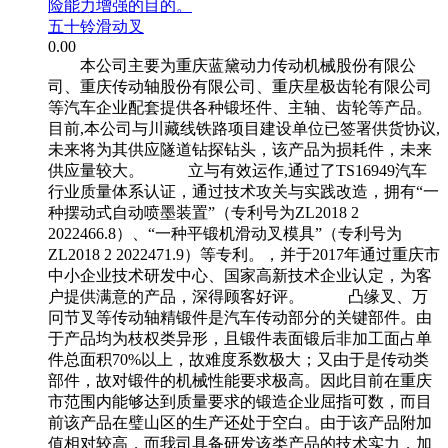
险能力增强的目的。
五十铃滑动叉
0.00
本公司主要为重庆蓝黛动力传动机械股份有限公
司、重庆传动轴股份有限公司、重庆星极齿轮有限公司
等汽车企业配套提供各种锻坯件、主轴、齿轮等产品。
目前,本公司与川藏线铁路项目建设单位已签署供货协议,
未来将为其供应隧道钻探钻头，该产品为损耗件，未来
供应量较大。 立与有效运作,通过了TS16949汽车
行业质量体系认证，通过技术攻关与实践改造，拥有“一
种摆动式自动喷墨装置”（专利号为ZL2018 2
2022466.8）、“一种平锻机滑动叉模具”（专利号为
ZL2018 2 2022471.9）等专利。，并于2017年通过重庆市
中小企业技术研发中心、国家高新技术企业认定，为客
户提供满意的产品，深得顾客好评。 凸缘叉、万
冋节叉等传动轴精锻件是汽车传动部分的关键部件。由
于产品均为枝权类异形，且锻件表面锻后非加工面占单
件总面积70%以上，故难度系数极大；又由于是传动类
部件，故对锻件的机械性能要求极高。因此目前在重庆
市范围内能够达到质量要求的锻造企业屈指可数，而目
前该产品在璧山区的生产还处于空白。由于该产品附加
值相对较高，而我司具备研发该类产品的技术实力，加