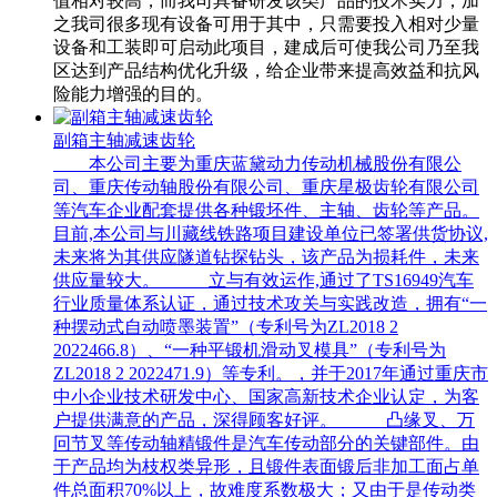
值相对较高，而我司具备研发该类产品的技术实力，加
之我司很多现有设备可用于其中，只需要投入相对少量
设备和工装即可启动此项目，建成后可使我公司乃至我
区达到产品结构优化升级，给企业带来提高效益和抗风
险能力增强的目的。
副箱主轴减速齿轮
本公司主要为重庆蓝黛动力传动机械股份有限公
司、重庆传动轴股份有限公司、重庆星极齿轮有限公司
等汽车企业配套提供各种锻坯件、主轴、齿轮等产品。
目前,本公司与川藏线铁路项目建设单位已签署供货协议,
未来将为其供应隧道钻探钻头，该产品为损耗件，未来
供应量较大。 立与有效运作,通过了TS16949汽车
行业质量体系认证，通过技术攻关与实践改造，拥有“一
种摆动式自动喷墨装置”（专利号为ZL2018 2
2022466.8）、“一种平锻机滑动叉模具”（专利号为
ZL2018 2 2022471.9）等专利。，并于2017年通过重庆市
中小企业技术研发中心、国家高新技术企业认定，为客
户提供满意的产品，深得顾客好评。 凸缘叉、万
冋节叉等传动轴精锻件是汽车传动部分的关键部件。由
于产品均为枝权类异形，且锻件表面锻后非加工面占单
件总面积70%以上，故难度系数极大；又由于是传动类