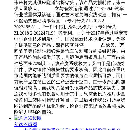
未来将为其供应隧道钻探钻头，该产品为损耗件，未来
供应量较大。 立与有效运作,通过了TS16949汽车
行业质量体系认证，通过技术攻关与实践改造，拥有“一
种摆动式自动喷墨装置”（专利号为ZL2018 2
2022466.8）、“一种平锻机滑动叉模具”（专利号为
ZL2018 2 2022471.9）等专利。，并于2017年通过重庆市
中小企业技术研发中心、国家高新技术企业认定，为客
户提供满意的产品，深得顾客好评。 凸缘叉、万
冋节叉等传动轴精锻件是汽车传动部分的关键部件。由
于产品均为枝权类异形，且锻件表面锻后非加工面占单
件总面积70%以上，故难度系数极大；又由于是传动类
部件，故对锻件的机械性能要求极高。因此目前在重庆
市范围内能够达到质量要求的锻造企业屈指可数，而目
前该产品在璧山区的生产还处于空白。由于该产品附加
值相对较高，而我司具备研发该类产品的技术实力，加
之我司很多现有设备可用于其中，只需要投入相对少量
设备和工装即可启动此项目，建成后可使我公司乃至我
区达到产品结构优化升级，给企业带来提高效益和抗风
险能力增强的目的。
差速器齿圈