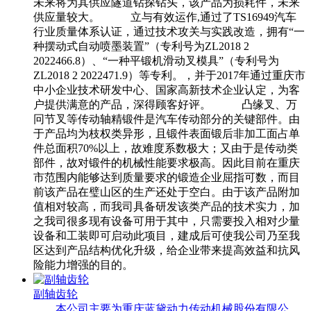
未来将为其供应隧道钻探钻头，该产品为损耗件，未来
供应量较大。 立与有效运作,通过了TS16949汽车
行业质量体系认证，通过技术攻关与实践改造，拥有“一
种摆动式自动喷墨装置”（专利号为ZL2018 2
2022466.8）、“一种平锻机滑动叉模具”（专利号为
ZL2018 2 2022471.9）等专利。，并于2017年通过重庆市
中小企业技术研发中心、国家高新技术企业认定，为客
户提供满意的产品，深得顾客好评。 凸缘叉、万
冋节叉等传动轴精锻件是汽车传动部分的关键部件。由
于产品均为枝权类异形，且锻件表面锻后非加工面占单
件总面积70%以上，故难度系数极大；又由于是传动类
部件，故对锻件的机械性能要求极高。因此目前在重庆
市范围内能够达到质量要求的锻造企业屈指可数，而目
前该产品在璧山区的生产还处于空白。由于该产品附加
值相对较高，而我司具备研发该类产品的技术实力，加
之我司很多现有设备可用于其中，只需要投入相对少量
设备和工装即可启动此项目，建成后可使我公司乃至我
区达到产品结构优化升级，给企业带来提高效益和抗风
险能力增强的目的。
副轴齿轮
本公司主要为重庆蓝黛动力传动机械股份有限公