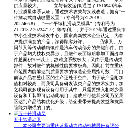
供应量较大。 立与有效运作,通过了TS16949汽车
行业质量体系认证，通过技术攻关与实践改造，拥有“一
种摆动式自动喷墨装置”（专利号为ZL2018 2
2022466.8）、“一种平锻机滑动叉模具”（专利号为
ZL2018 2 2022471.9）等专利。，并于2017年通过重庆市
中小企业技术研发中心、国家高新技术企业认定，为客
户提供满意的产品，深得顾客好评。 凸缘叉、万
冋节叉等传动轴精锻件是汽车传动部分的关键部件。由
于产品均为枝权类异形，且锻件表面锻后非加工面占单
件总面积70%以上，故难度系数极大；又由于是传动类
部件，故对锻件的机械性能要求极高。因此目前在重庆
市范围内能够达到质量要求的锻造企业屈指可数，而目
前该产品在璧山区的生产还处于空白。由于该产品附加
值相对较高，而我司具备研发该类产品的技术实力，加
之我司很多现有设备可用于其中，只需要投入相对少量
设备和工装即可启动此项目，建成后可使我公司乃至我
区达到产品结构优化升级，给企业带来提高效益和抗风
险能力增强的目的。
五十铃滑动叉
本公司主要为重庆蓝黛动力传动机械股份有限公