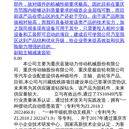
部件，故对锻件的机械性能要求极高。因此目前在重庆
市范围内能够达到质量要求的锻造企业屈指可数，而目
前该产品在璧山区的生产还处于空白。由于该产品附加
值相对较高，而我司具备研发该类产品的技术实力，加
之我司很多现有设备可用于其中，只需要投入相对少量
设备和工装即可启动此项目，建成后可使我公司乃至我
区达到产品结构优化升级，给企业带来提高效益和抗风
险能力增强的目的。
副箱主轴减速齿轮
0.00
本公司主要为重庆蓝黛动力传动机械股份有限公
司、重庆传动轴股份有限公司、重庆星极齿轮有限公司
等汽车企业配套提供各种锻坯件、主轴、齿轮等产品。
目前,本公司与川藏线铁路项目建设单位已签署供货协议,
未来将为其供应隧道钻探钻头，该产品为损耗件，未来
供应量较大。 立与有效运作,通过了TS16949汽车
行业质量体系认证，通过技术攻关与实践改造，拥有“一
种摆动式自动喷墨装置”（专利号为ZL2018 2
2022466.8）、“一种平锻机滑动叉模具”（专利号为
ZL2018 2 2022471.9）等专利。，并于2017年通过重庆市
中小企业技术研发中心、国家高新技术企业认定，为客