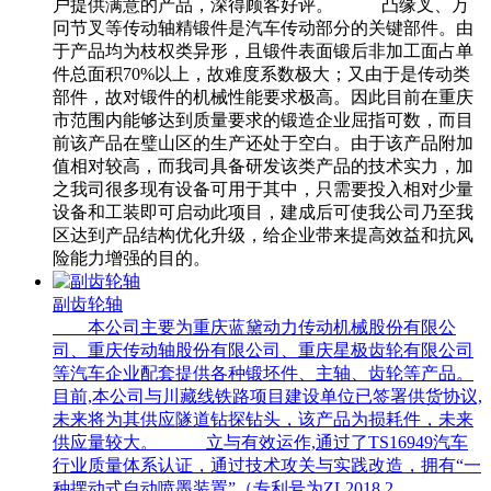
户提供满意的产品，深得顾客好评。 凸缘叉、万
冋节叉等传动轴精锻件是汽车传动部分的关键部件。由
于产品均为枝权类异形，且锻件表面锻后非加工面占单
件总面积70%以上，故难度系数极大；又由于是传动类
部件，故对锻件的机械性能要求极高。因此目前在重庆
市范围内能够达到质量要求的锻造企业屈指可数，而目
前该产品在璧山区的生产还处于空白。由于该产品附加
值相对较高，而我司具备研发该类产品的技术实力，加
之我司很多现有设备可用于其中，只需要投入相对少量
设备和工装即可启动此项目，建成后可使我公司乃至我
区达到产品结构优化升级，给企业带来提高效益和抗风
险能力增强的目的。
副齿轮轴
本公司主要为重庆蓝黛动力传动机械股份有限公
司、重庆传动轴股份有限公司、重庆星极齿轮有限公司
等汽车企业配套提供各种锻坯件、主轴、齿轮等产品。
目前,本公司与川藏线铁路项目建设单位已签署供货协议,
未来将为其供应隧道钻探钻头，该产品为损耗件，未来
供应量较大。 立与有效运作,通过了TS16949汽车
行业质量体系认证，通过技术攻关与实践改造，拥有“一
种摆动式自动喷墨装置”（专利号为ZL2018 2