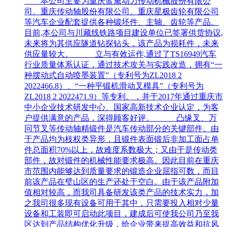
本公司主要为重庆蓝黛动力传动机械股份有限公
司、重庆传动轴股份有限公司、重庆星极齿轮有限公司
等汽车企业配套提供各种锻坯件、主轴、齿轮等产品。
目前,本公司与川藏线铁路项目建设单位已签署供货协议,
未来将为其供应隧道钻探钻头，该产品为损耗件，未来
供应量较大。 立与有效运作,通过了TS16949汽车
行业质量体系认证，通过技术攻关与实践改造，拥有“一
种摆动式自动喷墨装置”（专利号为ZL2018 2
2022466.8）、“一种平锻机滑动叉模具”（专利号为
ZL2018 2 2022471.9）等专利。，并于2017年通过重庆市
中小企业技术研发中心、国家高新技术企业认定，为客
户提供满意的产品，深得顾客好评。 凸缘叉、万
冋节叉等传动轴精锻件是汽车传动部分的关键部件。由
于产品均为枝权类异形，且锻件表面锻后非加工面占单
件总面积70%以上，故难度系数极大；又由于是传动类
部件，故对锻件的机械性能要求极高。因此目前在重庆
市范围内能够达到质量要求的锻造企业屈指可数，而目
前该产品在璧山区的生产还处于空白。由于该产品附加
值相对较高，而我司具备研发该类产品的技术实力，加
之我司很多现有设备可用于其中，只需要投入相对少量
设备和工装即可启动此项目，建成后可使我公司乃至我
区达到产品结构优化升级，给企业带来提高效益和抗风