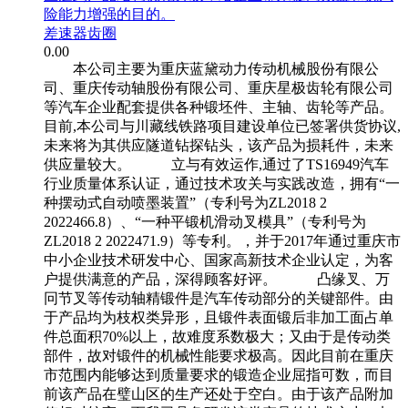
险能力增强的目的。
差速器齿圈
0.00
本公司主要为重庆蓝黛动力传动机械股份有限公
司、重庆传动轴股份有限公司、重庆星极齿轮有限公司
等汽车企业配套提供各种锻坯件、主轴、齿轮等产品。
目前,本公司与川藏线铁路项目建设单位已签署供货协议,
未来将为其供应隧道钻探钻头，该产品为损耗件，未来
供应量较大。 立与有效运作,通过了TS16949汽车
行业质量体系认证，通过技术攻关与实践改造，拥有“一
种摆动式自动喷墨装置”（专利号为ZL2018 2
2022466.8）、“一种平锻机滑动叉模具”（专利号为
ZL2018 2 2022471.9）等专利。，并于2017年通过重庆市
中小企业技术研发中心、国家高新技术企业认定，为客
户提供满意的产品，深得顾客好评。 凸缘叉、万
冋节叉等传动轴精锻件是汽车传动部分的关键部件。由
于产品均为枝权类异形，且锻件表面锻后非加工面占单
件总面积70%以上，故难度系数极大；又由于是传动类
部件，故对锻件的机械性能要求极高。因此目前在重庆
市范围内能够达到质量要求的锻造企业屈指可数，而目
前该产品在璧山区的生产还处于空白。由于该产品附加