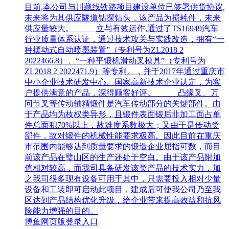
目前,本公司与川藏线铁路项目建设单位已签署供货协议,
未来将为其供应隧道钻探钻头，该产品为损耗件，未来
供应量较大。 立与有效运作,通过了TS16949汽车
行业质量体系认证，通过技术攻关与实践改造，拥有“一
种摆动式自动喷墨装置”（专利号为ZL2018 2
2022466.8）、“一种平锻机滑动叉模具”（专利号为
ZL2018 2 2022471.9）等专利。，并于2017年通过重庆市
中小企业技术研发中心、国家高新技术企业认定，为客
户提供满意的产品，深得顾客好评。 凸缘叉、万
冋节叉等传动轴精锻件是汽车传动部分的关键部件。由
于产品均为枝权类异形，且锻件表面锻后非加工面占单
件总面积70%以上，故难度系数极大；又由于是传动类
部件，故对锻件的机械性能要求极高。因此目前在重庆
市范围内能够达到质量要求的锻造企业屈指可数，而目
前该产品在璧山区的生产还处于空白。由于该产品附加
值相对较高，而我司具备研发该类产品的技术实力，加
之我司很多现有设备可用于其中，只需要投入相对少量
设备和工装即可启动此项目，建成后可使我公司乃至我
区达到产品结构优化升级，给企业带来提高效益和抗风
险能力增强的目的。
博鱼网页版登录入口