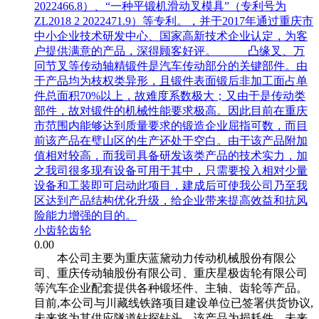
2022466.8）、“一种平锻机滑动叉模具”（专利号为
ZL2018 2 2022471.9）等专利。，并于2017年通过重庆市
中小企业技术研发中心、国家高新技术企业认定，为客
户提供满意的产品，深得顾客好评。 凸缘叉、万
冋节叉等传动轴精锻件是汽车传动部分的关键部件。由
于产品均为枝权类异形，且锻件表面锻后非加工面占单
件总面积70%以上，故难度系数极大；又由于是传动类
部件，故对锻件的机械性能要求极高。因此目前在重庆
市范围内能够达到质量要求的锻造企业屈指可数，而目
前该产品在璧山区的生产还处于空白。由于该产品附加
值相对较高，而我司具备研发该类产品的技术实力，加
之我司很多现有设备可用于其中，只需要投入相对少量
设备和工装即可启动此项目，建成后可使我公司乃至我
区达到产品结构优化升级，给企业带来提高效益和抗风
险能力增强的目的。
小齿轮齿轮
0.00
本公司主要为重庆蓝黛动力传动机械股份有限公
司、重庆传动轴股份有限公司、重庆星极齿轮有限公司
等汽车企业配套提供各种锻坯件、主轴、齿轮等产品。
目前,本公司与川藏线铁路项目建设单位已签署供货协议,
未来将为其供应隧道钻探钻头，该产品为损耗件，未来