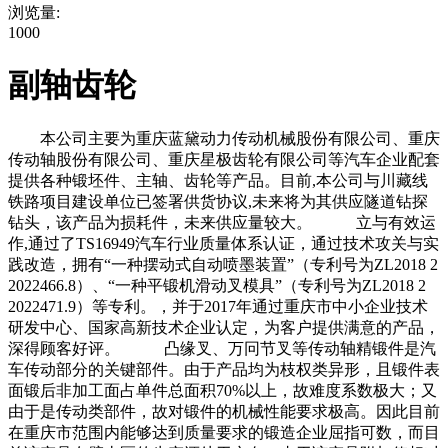
浏览量:
1000
副轴齿轮
本公司主要为重庆蓝黛动力传动机械股份有限公司、重庆
传动轴股份有限公司、重庆星极齿轮有限公司等汽车企业配套
提供各种锻坯件、主轴、齿轮等产品。目前,本公司与川藏线
铁路项目建设单位已签署供货协议,未来将为其供应隧道钻探
钻头，该产品为损耗件，未来供应量较大。 立与有效运
作,通过了TS16949汽车行业质量体系认证，通过技术攻关与实
践改造，拥有“一种摆动式自动喷墨装置”（专利号为ZL2018 2
2022466.8）、“一种平锻机滑动叉模具”（专利号为ZL2018 2
2022471.9）等专利。，并于2017年通过重庆市中小企业技术
研发中心、国家高新技术企业认定，为客户提供满意的产品，
深得顾客好评。 凸缘叉、万冋节叉等传动轴精锻件是汽
车传动部分的关键部件。由于产品均为枝权类异形，且锻件表
面锻后非加工面占单件总面积70%以上，故难度系数极大；又
由于是传动类部件，故对锻件的机械性能要求极高。因此目前
在重庆市范围内能够达到质量要求的锻造企业屈指可数，而目