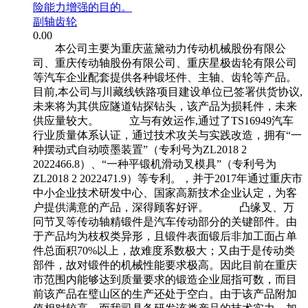
险能力增强的目的。
副轴齿轮
0.00
本公司主要为重庆蓝黛动力传动机械股份有限公
司、重庆传动轴股份有限公司、重庆星极齿轮有限公司
等汽车企业配套提供各种锻坯件、主轴、齿轮等产品。
目前,本公司与川藏线铁路项目建设单位已签署供货协议,
未来将为其供应隧道钻探钻头，该产品为损耗件，未来
供应量较大。 立与有效运作,通过了TS16949汽车
行业质量体系认证，通过技术攻关与实践改造，拥有“一
种摆动式自动喷墨装置”（专利号为ZL2018 2
2022466.8）、“一种平锻机滑动叉模具”（专利号为
ZL2018 2 2022471.9）等专利。，并于2017年通过重庆市
中小企业技术研发中心、国家高新技术企业认定，为客
户提供满意的产品，深得顾客好评。 凸缘叉、万
冋节叉等传动轴精锻件是汽车传动部分的关键部件。由
于产品均为枝权类异形，且锻件表面锻后非加工面占单
件总面积70%以上，故难度系数极大；又由于是传动类
部件，故对锻件的机械性能要求极高。因此目前在重庆
市范围内能够达到质量要求的锻造企业屈指可数，而目
前该产品在璧山区的生产还处于空白。由于该产品附加