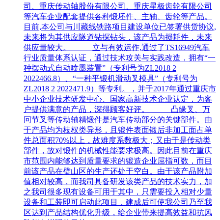
司、重庆传动轴股份有限公司、重庆星极齿轮有限公司
等汽车企业配套提供各种锻坯件、主轴、齿轮等产品。
目前,本公司与川藏线铁路项目建设单位已签署供货协议,
未来将为其供应隧道钻探钻头，该产品为损耗件，未来
供应量较大。 立与有效运作,通过了TS16949汽车
行业质量体系认证，通过技术攻关与实践改造，拥有“一
种摆动式自动喷墨装置”（专利号为ZL2018 2
2022466.8）、“一种平锻机滑动叉模具”（专利号为
ZL2018 2 2022471.9）等专利。，并于2017年通过重庆市
中小企业技术研发中心、国家高新技术企业认定，为客
户提供满意的产品，深得顾客好评。 凸缘叉、万
冋节叉等传动轴精锻件是汽车传动部分的关键部件。由
于产品均为枝权类异形，且锻件表面锻后非加工面占单
件总面积70%以上，故难度系数极大；又由于是传动类
部件，故对锻件的机械性能要求极高。因此目前在重庆
市范围内能够达到质量要求的锻造企业屈指可数，而目
前该产品在璧山区的生产还处于空白。由于该产品附加
值相对较高，而我司具备研发该类产品的技术实力，加
之我司很多现有设备可用于其中，只需要投入相对少量
设备和工装即可启动此项目，建成后可使我公司乃至我
区达到产品结构优化升级，给企业带来提高效益和抗风