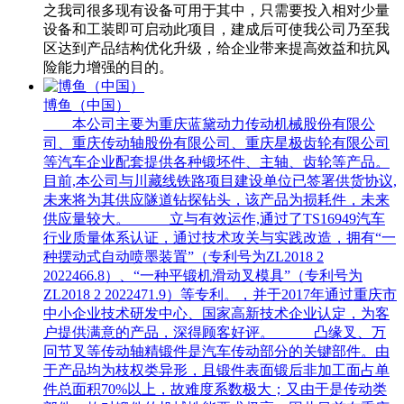
之我司很多现有设备可用于其中，只需要投入相对少量
设备和工装即可启动此项目，建成后可使我公司乃至我
区达到产品结构优化升级，给企业带来提高效益和抗风
险能力增强的目的。
博鱼（中国）
本公司主要为重庆蓝黛动力传动机械股份有限公
司、重庆传动轴股份有限公司、重庆星极齿轮有限公司
等汽车企业配套提供各种锻坯件、主轴、齿轮等产品。
目前,本公司与川藏线铁路项目建设单位已签署供货协议,
未来将为其供应隧道钻探钻头，该产品为损耗件，未来
供应量较大。 立与有效运作,通过了TS16949汽车
行业质量体系认证，通过技术攻关与实践改造，拥有“一
种摆动式自动喷墨装置”（专利号为ZL2018 2
2022466.8）、“一种平锻机滑动叉模具”（专利号为
ZL2018 2 2022471.9）等专利。，并于2017年通过重庆市
中小企业技术研发中心、国家高新技术企业认定，为客
户提供满意的产品，深得顾客好评。 凸缘叉、万
冋节叉等传动轴精锻件是汽车传动部分的关键部件。由
于产品均为枝权类异形，且锻件表面锻后非加工面占单
件总面积70%以上，故难度系数极大；又由于是传动类