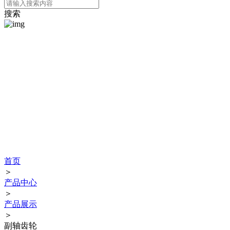
搜索
提供优质的产品和满意的服务
公司长期为汽车企业配套提供各种锻坯件、主轴、齿轮等产品。并通
过了TS16949汽车行业质量体系认证，通过技术攻关与实践改造，拥
有“一种摆动式自动喷墨装置”（专利号为ZL2018 2 2022466.8）、“一
种平锻机滑动叉模具”（专利号为ZL2018 2 2022471.9）等专利。同时
于2017年通过重庆市中小企业技术研发中心、国家高新技术企业认
定，为客户提供满意的产品，深得顾客好评。
首页
＞
产品中心
＞
产品展示
＞
副轴齿轮