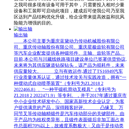
之我司很多现有设备可用于其中，只需要投入相对少量
设备和工装即可启动此项目，建成后可使我公司乃至我
区达到产品结构优化升级，给企业带来提高效益和抗风
险能力增强的目的。
输出轴
本公司主要为重庆蓝黛动力传动机械股份有限公
司、重庆传动轴股份有限公司、重庆星极齿轮有限公司
等汽车企业配套提供各种锻坯件、主轴、齿轮等产品。
目前,本公司与川藏线铁路项目建设单位已签署供货协议,
未来将为其供应隧道钻探钻头，该产品为损耗件，未来
供应量较大。 立与有效运作,通过了TS16949汽车
行业质量体系认证，通过技术攻关与实践改造，拥有“一
种摆动式自动喷墨装置”（专利号为ZL2018 2
2022466.8）、“一种平锻机滑动叉模具”（专利号为
ZL2018 2 2022471.9）等专利。，并于2017年通过重庆市
中小企业技术研发中心、国家高新技术企业认定，为客
户提供满意的产品，深得顾客好评。 凸缘叉、万
冋节叉等传动轴精锻件是汽车传动部分的关键部件。由
于产品均为枝权类异形，且锻件表面锻后非加工面占单
件总面积70%以上，故难度系数极大；又由于是传动类