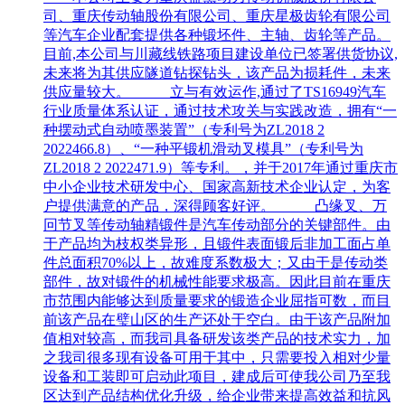
司、重庆传动轴股份有限公司、重庆星极齿轮有限公司
等汽车企业配套提供各种锻坯件、主轴、齿轮等产品。
目前,本公司与川藏线铁路项目建设单位已签署供货协议,
未来将为其供应隧道钻探钻头，该产品为损耗件，未来
供应量较大。 立与有效运作,通过了TS16949汽车
行业质量体系认证，通过技术攻关与实践改造，拥有“一
种摆动式自动喷墨装置”（专利号为ZL2018 2
2022466.8）、“一种平锻机滑动叉模具”（专利号为
ZL2018 2 2022471.9）等专利。，并于2017年通过重庆市
中小企业技术研发中心、国家高新技术企业认定，为客
户提供满意的产品，深得顾客好评。 凸缘叉、万
冋节叉等传动轴精锻件是汽车传动部分的关键部件。由
于产品均为枝权类异形，且锻件表面锻后非加工面占单
件总面积70%以上，故难度系数极大；又由于是传动类
部件，故对锻件的机械性能要求极高。因此目前在重庆
市范围内能够达到质量要求的锻造企业屈指可数，而目
前该产品在璧山区的生产还处于空白。由于该产品附加
值相对较高，而我司具备研发该类产品的技术实力，加
之我司很多现有设备可用于其中，只需要投入相对少量
设备和工装即可启动此项目，建成后可使我公司乃至我
区达到产品结构优化升级，给企业带来提高效益和抗风