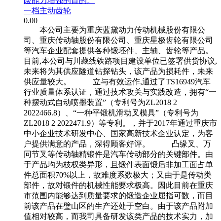
险能力增强的目的。
一档主动齿轮
0.00
本公司主要为重庆蓝黛动力传动机械股份有限公
司、重庆传动轴股份有限公司、重庆星极齿轮有限公司
等汽车企业配套提供各种锻坯件、主轴、齿轮等产品。
目前,本公司与川藏线铁路项目建设单位已签署供货协议,
未来将为其供应隧道钻探钻头，该产品为损耗件，未来
供应量较大。 立与有效运作,通过了TS16949汽车
行业质量体系认证，通过技术攻关与实践改造，拥有“一
种摆动式自动喷墨装置”（专利号为ZL2018 2
2022466.8）、“一种平锻机滑动叉模具”（专利号为
ZL2018 2 2022471.9）等专利。，并于2017年通过重庆市
中小企业技术研发中心、国家高新技术企业认定，为客
户提供满意的产品，深得顾客好评。 凸缘叉、万
冋节叉等传动轴精锻件是汽车传动部分的关键部件。由
于产品均为枝权类异形，且锻件表面锻后非加工面占单
件总面积70%以上，故难度系数极大；又由于是传动类
部件，故对锻件的机械性能要求极高。因此目前在重庆
市范围内能够达到质量要求的锻造企业屈指可数，而目
前该产品在璧山区的生产还处于空白。由于该产品附加
值相对较高，而我司具备研发该类产品的技术实力，加