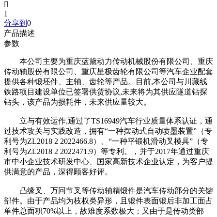

1
分享到
0
产品描述
参数
本公司主要为重庆蓝黛动力传动机械股份有限公司、重庆
传动轴股份有限公司、重庆星极齿轮有限公司等汽车企业配套
提供各种锻坯件、主轴、齿轮等产品。目前,本公司与川藏线
铁路项目建设单位已签署供货协议,未来将为其供应隧道钻探
钻头，该产品为损耗件，未来供应量较大。
立与有效运作,通过了TS16949汽车行业质量体系认证，通
过技术攻关与实践改造，拥有“一种摆动式自动喷墨装置”（专
利号为ZL2018 2 2022466.8）、“一种平锻机滑动叉模具”（专
利号为ZL2018 2 2022471.9）等专利。，并于2017年通过重庆
市中小企业技术研发中心、国家高新技术企业认定，为客户提
供满意的产品，深得顾客好评。
凸缘叉、万冋节叉等传动轴精锻件是汽车传动部分的关键
部件。由于产品均为枝权类异形，且锻件表面锻后非加工面占
单件总面积70%以上，故难度系数极大；又由于是传动类部