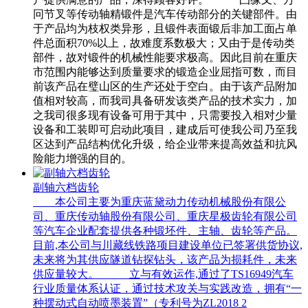
冋节叉等传动轴精锻件是汽车传动部分的关键部件。由
于产品均为枝权类异形，且锻件表面锻后非加工面占单
件总面积70%以上，故难度系数极大；又由于是传动类
部件，故对锻件的机械性能要求极高。因此目前在重庆
市范围内能够达到质量要求的锻造企业屈指可数，而目
前该产品在璧山区的生产还处于空白。由于该产品附加
值相对较高，而我司具备研发该类产品的技术实力，加
之我司很多现有设备可用于其中，只需要投入相对少量
设备和工装即可启动此项目，建成后可使我公司乃至我
区达到产品结构优化升级，给企业带来提高效益和抗风
险能力增强的目的。
副轴六档齿轮
本公司主要为重庆蓝黛动力传动机械股份有限公
司、重庆传动轴股份有限公司、重庆星极齿轮有限公司
等汽车企业配套提供各种锻坯件、主轴、齿轮等产品。
目前,本公司与川藏线铁路项目建设单位已签署供货协议,
未来将为其供应隧道钻探钻头，该产品为损耗件，未来
供应量较大。 立与有效运作,通过了TS16949汽车
行业质量体系认证，通过技术攻关与实践改造，拥有“一
种摆动式自动喷墨装置”（专利号为ZL2018 2