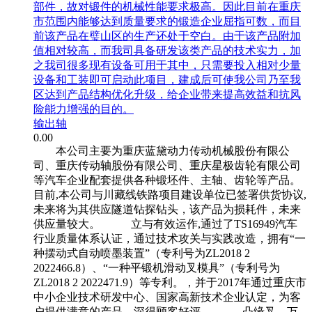
部件，故对锻件的机械性能要求极高。因此目前在重庆
市范围内能够达到质量要求的锻造企业屈指可数，而目
前该产品在璧山区的生产还处于空白。由于该产品附加
值相对较高，而我司具备研发该类产品的技术实力，加
之我司很多现有设备可用于其中，只需要投入相对少量
设备和工装即可启动此项目，建成后可使我公司乃至我
区达到产品结构优化升级，给企业带来提高效益和抗风
险能力增强的目的。
输出轴
0.00
本公司主要为重庆蓝黛动力传动机械股份有限公
司、重庆传动轴股份有限公司、重庆星极齿轮有限公司
等汽车企业配套提供各种锻坯件、主轴、齿轮等产品。
目前,本公司与川藏线铁路项目建设单位已签署供货协议,
未来将为其供应隧道钻探钻头，该产品为损耗件，未来
供应量较大。 立与有效运作,通过了TS16949汽车
行业质量体系认证，通过技术攻关与实践改造，拥有“一
种摆动式自动喷墨装置”（专利号为ZL2018 2
2022466.8）、“一种平锻机滑动叉模具”（专利号为
ZL2018 2 2022471.9）等专利。，并于2017年通过重庆市
中小企业技术研发中心、国家高新技术企业认定，为客
户提供满意的产品，深得顾客好评。 凸缘叉、万