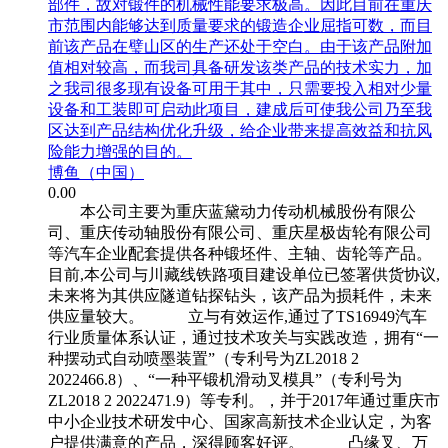
部件，故对锻件的机械性能要求极高。因此目前在重庆
市范围内能够达到质量要求的锻造企业屈指可数，而目
前该产品在璧山区的生产还处于空白。由于该产品附加
值相对较高，而我司具备研发该类产品的技术实力，加
之我司很多现有设备可用于其中，只需要投入相对少量
设备和工装即可启动此项目，建成后可使我公司乃至我
区达到产品结构优化升级，给企业带来提高效益和抗风
险能力增强的目的。
博鱼（中国）
0.00
本公司主要为重庆蓝黛动力传动机械股份有限公
司、重庆传动轴股份有限公司、重庆星极齿轮有限公司
等汽车企业配套提供各种锻坯件、主轴、齿轮等产品。
目前,本公司与川藏线铁路项目建设单位已签署供货协议,
未来将为其供应隧道钻探钻头，该产品为损耗件，未来
供应量较大。 立与有效运作,通过了TS16949汽车
行业质量体系认证，通过技术攻关与实践改造，拥有“一
种摆动式自动喷墨装置”（专利号为ZL2018 2
2022466.8）、“一种平锻机滑动叉模具”（专利号为
ZL2018 2 2022471.9）等专利。，并于2017年通过重庆市
中小企业技术研发中心、国家高新技术企业认定，为客
户提供满意的产品，深得顾客好评。 凸缘叉、万