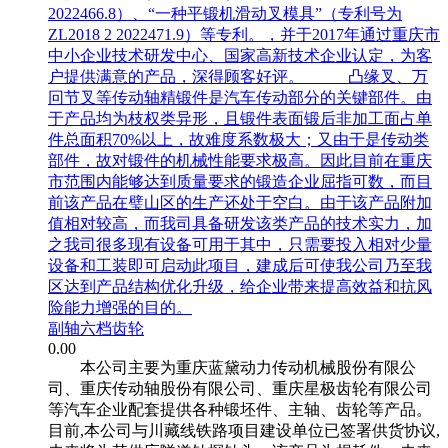
2022466.8）、“一种平锻机滑动叉模具”（专利号为
ZL2018 2 2022471.9）等专利。，并于2017年通过重庆市
中小企业技术研发中心、国家高新技术企业认定，为客
户提供满意的产品，深得顾客好评。 凸缘叉、万
冋节叉等传动轴精锻件是汽车传动部分的关键部件。由
于产品均为枝权类异形，且锻件表面锻后非加工面占单
件总面积70%以上，故难度系数极大；又由于是传动类
部件，故对锻件的机械性能要求极高。因此目前在重庆
市范围内能够达到质量要求的锻造企业屈指可数，而目
前该产品在璧山区的生产还处于空白。由于该产品附加
值相对较高，而我司具备研发该类产品的技术实力，加
之我司很多现有设备可用于其中，只需要投入相对少量
设备和工装即可启动此项目，建成后可使我公司乃至我
区达到产品结构优化升级，给企业带来提高效益和抗风
险能力增强的目的。
副轴六档齿轮
0.00
本公司主要为重庆蓝黛动力传动机械股份有限公
司、重庆传动轴股份有限公司、重庆星极齿轮有限公司
等汽车企业配套提供各种锻坯件、主轴、齿轮等产品。
目前,本公司与川藏线铁路项目建设单位已签署供货协议,