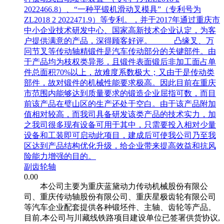
2022466.8）、“一种平锻机滑动叉模具”（专利号为
ZL2018 2 2022471.9）等专利。，并于2017年通过重庆市
中小企业技术研发中心、国家高新技术企业认定，为客
户提供满意的产品，深得顾客好评。 凸缘叉、万
冋节叉等传动轴精锻件是汽车传动部分的关键部件。由
于产品均为枝权类异形，且锻件表面锻后非加工面占单
件总面积70%以上，故难度系数极大；又由于是传动类
部件，故对锻件的机械性能要求极高。因此目前在重庆
市范围内能够达到质量要求的锻造企业屈指可数，而目
前该产品在璧山区的生产还处于空白。由于该产品附加
值相对较高，而我司具备研发该类产品的技术实力，加
之我司很多现有设备可用于其中，只需要投入相对少量
设备和工装即可启动此项目，建成后可使我公司乃至我
区达到产品结构优化升级，给企业带来提高效益和抗风
险能力增强的目的。
副齿轮轴
0.00
本公司主要为重庆蓝黛动力传动机械股份有限公
司、重庆传动轴股份有限公司、重庆星极齿轮有限公司
等汽车企业配套提供各种锻坯件、主轴、齿轮等产品。
目前,本公司与川藏线铁路项目建设单位已签署供货协议,