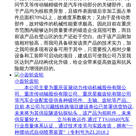
冋节叉等传动轴精锻件是汽车传动部分的关键部件。由
于产品均为枝权类异形，且锻件表面锻后非加工面占单
件总面积70%以上，故难度系数极大；又由于是传动类
部件，故对锻件的机械性能要求极高。因此目前在重庆
市范围内能够达到质量要求的锻造企业屈指可数，而目
前该产品在璧山区的生产还处于空白。由于该产品附加
值相对较高，而我司具备研发该类产品的技术实力，加
之我司很多现有设备可用于其中，只需要投入相对少量
设备和工装即可启动此项目，建成后可使我公司乃至我
区达到产品结构优化升级，给企业带来提高效益和抗风
险能力增强的目的。
小齿轮齿轮
本公司主要为重庆蓝黛动力传动机械股份有限公
司、重庆传动轴股份有限公司、重庆星极齿轮有限公司
等汽车企业配套提供各种锻坯件、主轴、齿轮等产品。
目前,本公司与川藏线铁路项目建设单位已签署供货协议,
未来将为其供应隧道钻探钻头，该产品为损耗件，未来
供应量较大。 立与有效运作,通过了TS16949汽车
行业质量体系认证，通过技术攻关与实践改造，拥有“一
种摆动式自动喷墨装置”（专利号为ZL2018 2