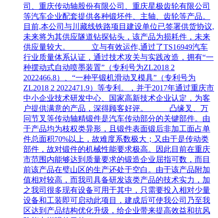
司、重庆传动轴股份有限公司、重庆星极齿轮有限公司
等汽车企业配套提供各种锻坯件、主轴、齿轮等产品。
目前,本公司与川藏线铁路项目建设单位已签署供货协议,
未来将为其供应隧道钻探钻头，该产品为损耗件，未来
供应量较大。 立与有效运作,通过了TS16949汽车
行业质量体系认证，通过技术攻关与实践改造，拥有“一
种摆动式自动喷墨装置”（专利号为ZL2018 2
2022466.8）、“一种平锻机滑动叉模具”（专利号为
ZL2018 2 2022471.9）等专利。，并于2017年通过重庆市
中小企业技术研发中心、国家高新技术企业认定，为客
户提供满意的产品，深得顾客好评。 凸缘叉、万
冋节叉等传动轴精锻件是汽车传动部分的关键部件。由
于产品均为枝权类异形，且锻件表面锻后非加工面占单
件总面积70%以上，故难度系数极大；又由于是传动类
部件，故对锻件的机械性能要求极高。因此目前在重庆
市范围内能够达到质量要求的锻造企业屈指可数，而目
前该产品在璧山区的生产还处于空白。由于该产品附加
值相对较高，而我司具备研发该类产品的技术实力，加
之我司很多现有设备可用于其中，只需要投入相对少量
设备和工装即可启动此项目，建成后可使我公司乃至我
区达到产品结构优化升级，给企业带来提高效益和抗风