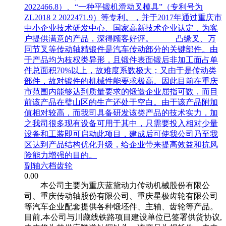
2022466.8）、“一种平锻机滑动叉模具”（专利号为
ZL2018 2 2022471.9）等专利。，并于2017年通过重庆市
中小企业技术研发中心、国家高新技术企业认定，为客
户提供满意的产品，深得顾客好评。 凸缘叉、万
冋节叉等传动轴精锻件是汽车传动部分的关键部件。由
于产品均为枝权类异形，且锻件表面锻后非加工面占单
件总面积70%以上，故难度系数极大；又由于是传动类
部件，故对锻件的机械性能要求极高。因此目前在重庆
市范围内能够达到质量要求的锻造企业屈指可数，而目
前该产品在璧山区的生产还处于空白。由于该产品附加
值相对较高，而我司具备研发该类产品的技术实力，加
之我司很多现有设备可用于其中，只需要投入相对少量
设备和工装即可启动此项目，建成后可使我公司乃至我
区达到产品结构优化升级，给企业带来提高效益和抗风
险能力增强的目的。
副轴六档齿轮
0.00
本公司主要为重庆蓝黛动力传动机械股份有限公
司、重庆传动轴股份有限公司、重庆星极齿轮有限公司
等汽车企业配套提供各种锻坯件、主轴、齿轮等产品。
目前,本公司与川藏线铁路项目建设单位已签署供货协议,