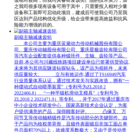
值相对较高，而我司具备研发该类产品的技术实力，加
之我司很多现有设备可用于其中，只需要投入相对少量
设备和工装即可启动此项目，建成后可使我公司乃至我
区达到产品结构优化升级，给企业带来提高效益和抗风
险能力增强的目的。
副箱主轴减速齿轮
本公司主要为重庆蓝黛动力传动机械股份有限公
司、重庆传动轴股份有限公司、重庆星极齿轮有限公司
等汽车企业配套提供各种锻坯件、主轴、齿轮等产品。
目前,本公司与川藏线铁路项目建设单位已签署供货协议,
未来将为其供应隧道钻探钻头，该产品为损耗件，未来
供应量较大。 立与有效运作,通过了TS16949汽车
行业质量体系认证，通过技术攻关与实践改造，拥有“一
种摆动式自动喷墨装置”（专利号为ZL2018 2
2022466.8）、“一种平锻机滑动叉模具”（专利号为
ZL2018 2 2022471.9）等专利。，并于2017年通过重庆市
中小企业技术研发中心、国家高新技术企业认定，为客
户提供满意的产品，深得顾客好评。 凸缘叉、万
冋节叉等传动轴精锻件是汽车传动部分的关键部件。由
于产品均为枝权类异形，且锻件表面锻后非加工面占单
件总面积70%以上，故难度系数极大；又由于是传动类