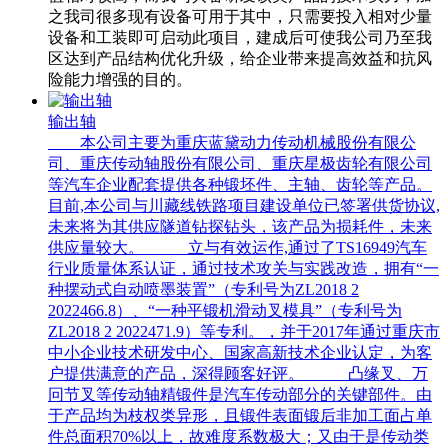
之我司很多现有设备可用于其中，只需要投入相对少量
设备和工装即可启动此项目，建成后可使我公司乃至我
区达到产品结构优化升级，给企业带来提高效益和抗风
险能力增强的目的。
输出轴
本公司主要为重庆蓝黛动力传动机械股份有限公
司、重庆传动轴股份有限公司、重庆星极齿轮有限公司
等汽车企业配套提供各种锻坯件、主轴、齿轮等产品。
目前,本公司与川藏线铁路项目建设单位已签署供货协议,
未来将为其供应隧道钻探钻头，该产品为损耗件，未来
供应量较大。 立与有效运作,通过了TS16949汽车
行业质量体系认证，通过技术攻关与实践改造，拥有“一
种摆动式自动喷墨装置”（专利号为ZL2018 2
2022466.8）、“一种平锻机滑动叉模具”（专利号为
ZL2018 2 2022471.9）等专利。，并于2017年通过重庆市
中小企业技术研发中心、国家高新技术企业认定，为客
户提供满意的产品，深得顾客好评。 凸缘叉、万
冋节叉等传动轴精锻件是汽车传动部分的关键部件。由
于产品均为枝权类异形，且锻件表面锻后非加工面占单
件总面积70%以上，故难度系数极大；又由于是传动类