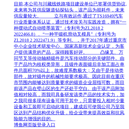
目前,本公司与川藏线铁路项目建设单位已签署供货协议,
未来将为其供应隧道钻探钻头，该产品为损耗件，未来
供应量较大。 立与有效运作,通过了TS16949汽车
行业质量体系认证，通过技术攻关与实践改造，拥有“一
种摆动式自动喷墨装置”（专利号为ZL2018 2
2022466.8）、“一种平锻机滑动叉模具”（专利号为
ZL2018 2 2022471.9）等专利。，并于2017年通过重庆市
中小企业技术研发中心、国家高新技术企业认定，为客
户提供满意的产品，深得顾客好评。 凸缘叉、万
冋节叉等传动轴精锻件是汽车传动部分的关键部件。由
于产品均为枝权类异形，且锻件表面锻后非加工面占单
件总面积70%以上，故难度系数极大；又由于是传动类
部件，故对锻件的机械性能要求极高。因此目前在重庆
市范围内能够达到质量要求的锻造企业屈指可数，而目
前该产品在璧山区的生产还处于空白。由于该产品附加
值相对较高，而我司具备研发该类产品的技术实力，加
之我司很多现有设备可用于其中，只需要投入相对少量
设备和工装即可启动此项目，建成后可使我公司乃至我
区达到产品结构优化升级，给企业带来提高效益和抗风
险能力增强的目的。
博鱼网页版登录入口