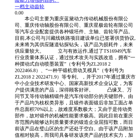
险能力增强的目的。
一档主动齿轮
0.00
本公司主要为重庆蓝黛动力传动机械股份有限公
司、重庆传动轴股份有限公司、重庆星极齿轮有限公司
等汽车企业配套提供各种锻坯件、主轴、齿轮等产品。
目前,本公司与川藏线铁路项目建设单位已签署供货协议,
未来将为其供应隧道钻探钻头，该产品为损耗件，未来
供应量较大。 立与有效运作,通过了TS16949汽车
行业质量体系认证，通过技术攻关与实践改造，拥有“一
种摆动式自动喷墨装置”（专利号为ZL2018 2
2022466.8）、“一种平锻机滑动叉模具”（专利号为
ZL2018 2 2022471.9）等专利。，并于2017年通过重庆市
中小企业技术研发中心、国家高新技术企业认定，为客
户提供满意的产品，深得顾客好评。 凸缘叉、万
冋节叉等传动轴精锻件是汽车传动部分的关键部件。由
于产品均为枝权类异形，且锻件表面锻后非加工面占单
件总面积70%以上，故难度系数极大；又由于是传动类
部件，故对锻件的机械性能要求极高。因此目前在重庆
市范围内能够达到质量要求的锻造企业屈指可数，而目
前该产品在璧山区的生产还处于空白。由于该产品附加
值相对较高，而我司具备研发该类产品的技术实力，加