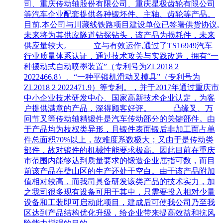
司、重庆传动轴股份有限公司、重庆星极齿轮有限公司
等汽车企业配套提供各种锻坯件、主轴、齿轮等产品。
目前,本公司与川藏线铁路项目建设单位已签署供货协议,
未来将为其供应隧道钻探钻头，该产品为损耗件，未来
供应量较大。 立与有效运作,通过了TS16949汽车
行业质量体系认证，通过技术攻关与实践改造，拥有“一
种摆动式自动喷墨装置”（专利号为ZL2018 2
2022466.8）、“一种平锻机滑动叉模具”（专利号为
ZL2018 2 2022471.9）等专利。，并于2017年通过重庆市
中小企业技术研发中心、国家高新技术企业认定，为客
户提供满意的产品，深得顾客好评。 凸缘叉、万
冋节叉等传动轴精锻件是汽车传动部分的关键部件。由
于产品均为枝权类异形，且锻件表面锻后非加工面占单
件总面积70%以上，故难度系数极大；又由于是传动类
部件，故对锻件的机械性能要求极高。因此目前在重庆
市范围内能够达到质量要求的锻造企业屈指可数，而目
前该产品在璧山区的生产还处于空白。由于该产品附加
值相对较高，而我司具备研发该类产品的技术实力，加
之我司很多现有设备可用于其中，只需要投入相对少量
设备和工装即可启动此项目，建成后可使我公司乃至我
区达到产品结构优化升级，给企业带来提高效益和抗风