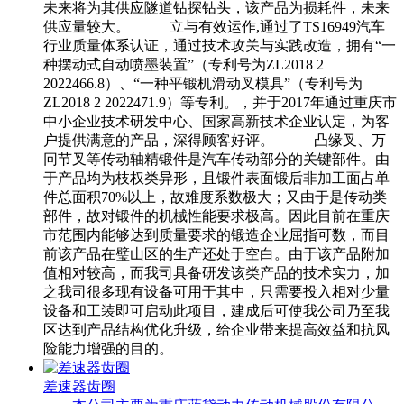
未来将为其供应隧道钻探钻头，该产品为损耗件，未来
供应量较大。 立与有效运作,通过了TS16949汽车
行业质量体系认证，通过技术攻关与实践改造，拥有“一
种摆动式自动喷墨装置”（专利号为ZL2018 2
2022466.8）、“一种平锻机滑动叉模具”（专利号为
ZL2018 2 2022471.9）等专利。，并于2017年通过重庆市
中小企业技术研发中心、国家高新技术企业认定，为客
户提供满意的产品，深得顾客好评。 凸缘叉、万
冋节叉等传动轴精锻件是汽车传动部分的关键部件。由
于产品均为枝权类异形，且锻件表面锻后非加工面占单
件总面积70%以上，故难度系数极大；又由于是传动类
部件，故对锻件的机械性能要求极高。因此目前在重庆
市范围内能够达到质量要求的锻造企业屈指可数，而目
前该产品在璧山区的生产还处于空白。由于该产品附加
值相对较高，而我司具备研发该类产品的技术实力，加
之我司很多现有设备可用于其中，只需要投入相对少量
设备和工装即可启动此项目，建成后可使我公司乃至我
区达到产品结构优化升级，给企业带来提高效益和抗风
险能力增强的目的。
差速器齿圈