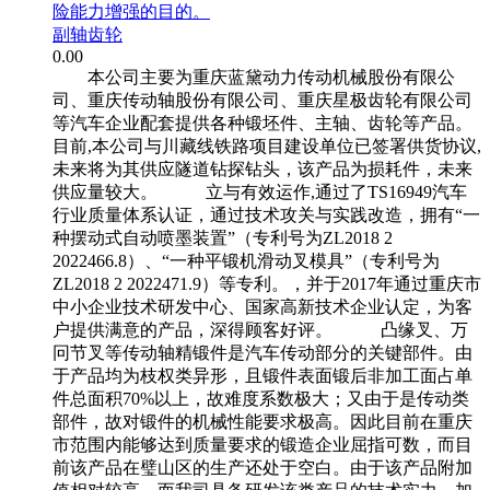
险能力增强的目的。
副轴齿轮
0.00
本公司主要为重庆蓝黛动力传动机械股份有限公
司、重庆传动轴股份有限公司、重庆星极齿轮有限公司
等汽车企业配套提供各种锻坯件、主轴、齿轮等产品。
目前,本公司与川藏线铁路项目建设单位已签署供货协议,
未来将为其供应隧道钻探钻头，该产品为损耗件，未来
供应量较大。 立与有效运作,通过了TS16949汽车
行业质量体系认证，通过技术攻关与实践改造，拥有“一
种摆动式自动喷墨装置”（专利号为ZL2018 2
2022466.8）、“一种平锻机滑动叉模具”（专利号为
ZL2018 2 2022471.9）等专利。，并于2017年通过重庆市
中小企业技术研发中心、国家高新技术企业认定，为客
户提供满意的产品，深得顾客好评。 凸缘叉、万
冋节叉等传动轴精锻件是汽车传动部分的关键部件。由
于产品均为枝权类异形，且锻件表面锻后非加工面占单
件总面积70%以上，故难度系数极大；又由于是传动类
部件，故对锻件的机械性能要求极高。因此目前在重庆
市范围内能够达到质量要求的锻造企业屈指可数，而目
前该产品在璧山区的生产还处于空白。由于该产品附加