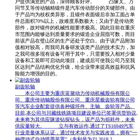
户提供满意的产品，深得顾客好评。 凸缘叉、万
冋节叉等传动轴精锻件是汽车传动部分的关键部件。由
于产品均为枝权类异形，且锻件表面锻后非加工面占单
件总面积70%以上，故难度系数极大；又由于是传动类
部件，故对锻件的机械性能要求极高。因此目前在重庆
市范围内能够达到质量要求的锻造企业屈指可数，而目
前该产品在璧山区的生产还处于空白。由于该产品附加
值相对较高，而我司具备研发该类产品的技术实力，加
之我司很多现有设备可用于其中，只需要投入相对少量
设备和工装即可启动此项目，建成后可使我公司乃至我
区达到产品结构优化升级，给企业带来提高效益和抗风
险能力增强的目的。
副齿轮轴
本公司主要为重庆蓝黛动力传动机械股份有限公
司、重庆传动轴股份有限公司、重庆星极齿轮有限公司
等汽车企业配套提供各种锻坯件、主轴、齿轮等产品。
目前,本公司与川藏线铁路项目建设单位已签署供货协议,
未来将为其供应隧道钻探钻头，该产品为损耗件，未来
供应量较大。 立与有效运作,通过了TS16949汽车
行业质量体系认证，通过技术攻关与实践改造，拥有“一
种摆动式自动喷墨装置”（专利号为ZL2018 2