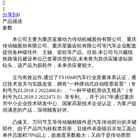

1
分享到
0
产品描述
参数
本公司主要为重庆蓝黛动力传动机械股份有限公司、重庆
传动轴股份有限公司、重庆星极齿轮有限公司等汽车企业配套
提供各种锻坯件、主轴、齿轮等产品。目前,本公司与川藏线
铁路项目建设单位已签署供货协议,未来将为其供应隧道钻探
钻头，该产品为损耗件，未来供应量较大。
立与有效运作,通过了TS16949汽车行业质量体系认证，通
过技术攻关与实践改造，拥有“一种摆动式自动喷墨装置”（专
利号为ZL2018 2 2022466.8）、“一种平锻机滑动叉模具”（专
利号为ZL2018 2 2022471.9）等专利。，并于2017年通过重庆
市中小企业技术研发中心、国家高新技术企业认定，为客户提
供满意的产品，深得顾客好评。
凸缘叉、万冋节叉等传动轴精锻件是汽车传动部分的关键
部件。由于产品均为枝权类异形，且锻件表面锻后非加工面占
单件总面积70%以上，故难度系数极大；又由于是传动类部