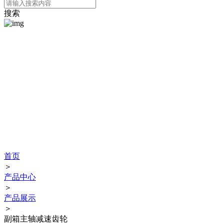
搜索
提供优质的产品和满意的服务
公司长期为汽车企业配套提供各种锻坯件、主轴、齿轮等产品。并通
过了TS16949汽车行业质量体系认证，通过技术攻关与实践改造，拥
有“一种摆动式自动喷墨装置”（专利号为ZL2018 2 2022466.8）、“一
种平锻机滑动叉模具”（专利号为ZL2018 2 2022471.9）等专利。同时
于2017年通过重庆市中小企业技术研发中心、国家高新技术企业认
定，为客户提供满意的产品，深得顾客好评。
首页
＞
产品中心
＞
产品展示
＞
副箱主轴减速齿轮