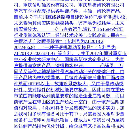
司、重庆传动轴股份有限公司、重庆星极齿轮有限公司
等汽车企业配套提供各种锻坯件、主轴、齿轮等产品。
目前,本公司与川藏线铁路项目建设单位已签署供货协议,
未来将为其供应隧道钻探钻头，该产品为损耗件，未来
供应量较大。 立与有效运作,通过了TS16949汽车
行业质量体系认证，通过技术攻关与实践改造，拥有“一
种摆动式自动喷墨装置”（专利号为ZL2018 2
2022466.8）、“一种平锻机滑动叉模具”（专利号为
ZL2018 2 2022471.9）等专利。，并于2017年通过重庆市
中小企业技术研发中心、国家高新技术企业认定，为客
户提供满意的产品，深得顾客好评。 凸缘叉、万
冋节叉等传动轴精锻件是汽车传动部分的关键部件。由
于产品均为枝权类异形，且锻件表面锻后非加工面占单
件总面积70%以上，故难度系数极大；又由于是传动类
部件，故对锻件的机械性能要求极高。因此目前在重庆
市范围内能够达到质量要求的锻造企业屈指可数，而目
前该产品在璧山区的生产还处于空白。由于该产品附加
值相对较高，而我司具备研发该类产品的技术实力，加
之我司很多现有设备可用于其中，只需要投入相对少量
设备和工装即可启动此项目，建成后可使我公司乃至我
区达到产品结构优化升级，给企业带来提高效益和抗风