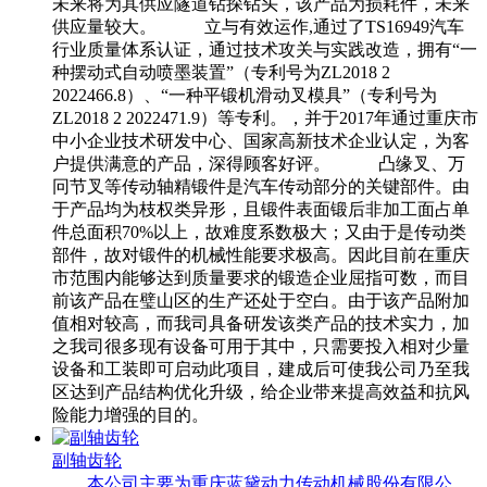
未来将为其供应隧道钻探钻头，该产品为损耗件，未来
供应量较大。 立与有效运作,通过了TS16949汽车
行业质量体系认证，通过技术攻关与实践改造，拥有“一
种摆动式自动喷墨装置”（专利号为ZL2018 2
2022466.8）、“一种平锻机滑动叉模具”（专利号为
ZL2018 2 2022471.9）等专利。，并于2017年通过重庆市
中小企业技术研发中心、国家高新技术企业认定，为客
户提供满意的产品，深得顾客好评。 凸缘叉、万
冋节叉等传动轴精锻件是汽车传动部分的关键部件。由
于产品均为枝权类异形，且锻件表面锻后非加工面占单
件总面积70%以上，故难度系数极大；又由于是传动类
部件，故对锻件的机械性能要求极高。因此目前在重庆
市范围内能够达到质量要求的锻造企业屈指可数，而目
前该产品在璧山区的生产还处于空白。由于该产品附加
值相对较高，而我司具备研发该类产品的技术实力，加
之我司很多现有设备可用于其中，只需要投入相对少量
设备和工装即可启动此项目，建成后可使我公司乃至我
区达到产品结构优化升级，给企业带来提高效益和抗风
险能力增强的目的。
副轴齿轮
本公司主要为重庆蓝黛动力传动机械股份有限公