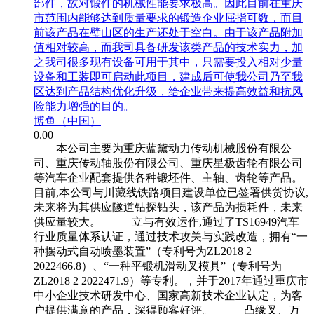
部件，故对锻件的机械性能要求极高。因此目前在重庆
市范围内能够达到质量要求的锻造企业屈指可数，而目
前该产品在璧山区的生产还处于空白。由于该产品附加
值相对较高，而我司具备研发该类产品的技术实力，加
之我司很多现有设备可用于其中，只需要投入相对少量
设备和工装即可启动此项目，建成后可使我公司乃至我
区达到产品结构优化升级，给企业带来提高效益和抗风
险能力增强的目的。
博鱼（中国）
0.00
本公司主要为重庆蓝黛动力传动机械股份有限公
司、重庆传动轴股份有限公司、重庆星极齿轮有限公司
等汽车企业配套提供各种锻坯件、主轴、齿轮等产品。
目前,本公司与川藏线铁路项目建设单位已签署供货协议,
未来将为其供应隧道钻探钻头，该产品为损耗件，未来
供应量较大。 立与有效运作,通过了TS16949汽车
行业质量体系认证，通过技术攻关与实践改造，拥有“一
种摆动式自动喷墨装置”（专利号为ZL2018 2
2022466.8）、“一种平锻机滑动叉模具”（专利号为
ZL2018 2 2022471.9）等专利。，并于2017年通过重庆市
中小企业技术研发中心、国家高新技术企业认定，为客
户提供满意的产品，深得顾客好评。 凸缘叉、万