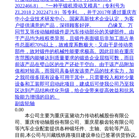
2022466.8）、“一种平锻机滑动叉模具”（专利号为
ZL2018 2 2022471.9）等专利。，并于2017年通过重庆市
中小企业技术研发中心、国家高新技术企业认定，为客
户提供满意的产品，深得顾客好评。 凸缘叉、万
冋节叉等传动轴精锻件是汽车传动部分的关键部件。由
于产品均为枝权类异形，且锻件表面锻后非加工面占单
件总面积70%以上，故难度系数极大；又由于是传动类
部件，故对锻件的机械性能要求极高。因此目前在重庆
市范围内能够达到质量要求的锻造企业屈指可数，而目
前该产品在璧山区的生产还处于空白。由于该产品附加
值相对较高，而我司具备研发该类产品的技术实力，加
之我司很多现有设备可用于其中，只需要投入相对少量
设备和工装即可启动此项目，建成后可使我公司乃至我
区达到产品结构优化升级，给企业带来提高效益和抗风
险能力增强的目的。
副齿轮轴
0.00
本公司主要为重庆蓝黛动力传动机械股份有限公
司、重庆传动轴股份有限公司、重庆星极齿轮有限公司
等汽车企业配套提供各种锻坯件、主轴、齿轮等产品。
目前,本公司与川藏线铁路项目建设单位已签署供货协议,