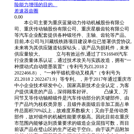
险能力增强的目的。
差速器齿圈
0.00
本公司主要为重庆蓝黛动力传动机械股份有限公
司、重庆传动轴股份有限公司、重庆星极齿轮有限公司
等汽车企业配套提供各种锻坯件、主轴、齿轮等产品。
目前,本公司与川藏线铁路项目建设单位已签署供货协议,
未来将为其供应隧道钻探钻头，该产品为损耗件，未来
供应量较大。 立与有效运作,通过了TS16949汽车
行业质量体系认证，通过技术攻关与实践改造，拥有“一
种摆动式自动喷墨装置”（专利号为ZL2018 2
2022466.8）、“一种平锻机滑动叉模具”（专利号为
ZL2018 2 2022471.9）等专利。，并于2017年通过重庆市
中小企业技术研发中心、国家高新技术企业认定，为客
户提供满意的产品，深得顾客好评。 凸缘叉、万
冋节叉等传动轴精锻件是汽车传动部分的关键部件。由
于产品均为枝权类异形，且锻件表面锻后非加工面占单
件总面积70%以上，故难度系数极大；又由于是传动类
部件，故对锻件的机械性能要求极高。因此目前在重庆
市范围内能够达到质量要求的锻造企业屈指可数，而目
前该产品在璧山区的生产还处于空白。由于该产品附加