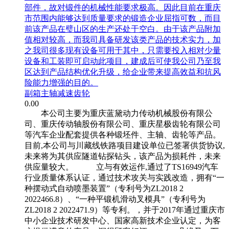
部件，故对锻件的机械性能要求极高。因此目前在重庆
市范围内能够达到质量要求的锻造企业屈指可数，而目
前该产品在璧山区的生产还处于空白。由于该产品附加
值相对较高，而我司具备研发该类产品的技术实力，加
之我司很多现有设备可用于其中，只需要投入相对少量
设备和工装即可启动此项目，建成后可使我公司乃至我
区达到产品结构优化升级，给企业带来提高效益和抗风
险能力增强的目的。
副箱主轴减速齿轮
0.00
本公司主要为重庆蓝黛动力传动机械股份有限公
司、重庆传动轴股份有限公司、重庆星极齿轮有限公司
等汽车企业配套提供各种锻坯件、主轴、齿轮等产品。
目前,本公司与川藏线铁路项目建设单位已签署供货协议,
未来将为其供应隧道钻探钻头，该产品为损耗件，未来
供应量较大。 立与有效运作,通过了TS16949汽车
行业质量体系认证，通过技术攻关与实践改造，拥有“一
种摆动式自动喷墨装置”（专利号为ZL2018 2
2022466.8）、“一种平锻机滑动叉模具”（专利号为
ZL2018 2 2022471.9）等专利。，并于2017年通过重庆市
中小企业技术研发中心、国家高新技术企业认定，为客