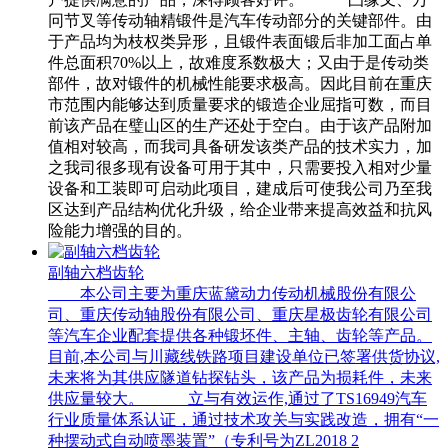
冋节叉等传动轴精锻件是汽车传动部分的关键部件。由
于产品均为枝权类异形，且锻件表面锻后非加工面占单
件总面积70%以上，故难度系数极大；又由于是传动类
部件，故对锻件的机械性能要求极高。因此目前在重庆
市范围内能够达到质量要求的锻造企业屈指可数，而目
前该产品在璧山区的生产还处于空白。由于该产品附加
值相对较高，而我司具备研发该类产品的技术实力，加
之我司很多现有设备可用于其中，只需要投入相对少量
设备和工装即可启动此项目，建成后可使我公司乃至我
区达到产品结构优化升级，给企业带来提高效益和抗风
险能力增强的目的。
副轴六档齿轮
本公司主要为重庆蓝黛动力传动机械股份有限公
司、重庆传动轴股份有限公司、重庆星极齿轮有限公司
等汽车企业配套提供各种锻坯件、主轴、齿轮等产品。
目前,本公司与川藏线铁路项目建设单位已签署供货协议,
未来将为其供应隧道钻探钻头，该产品为损耗件，未来
供应量较大。 立与有效运作,通过了TS16949汽车
行业质量体系认证，通过技术攻关与实践改造，拥有“一
种摆动式自动喷墨装置”（专利号为ZL2018 2