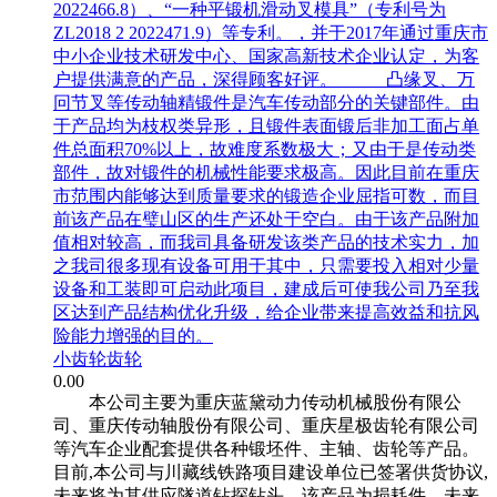
2022466.8）、“一种平锻机滑动叉模具”（专利号为
ZL2018 2 2022471.9）等专利。，并于2017年通过重庆市
中小企业技术研发中心、国家高新技术企业认定，为客
户提供满意的产品，深得顾客好评。 凸缘叉、万
冋节叉等传动轴精锻件是汽车传动部分的关键部件。由
于产品均为枝权类异形，且锻件表面锻后非加工面占单
件总面积70%以上，故难度系数极大；又由于是传动类
部件，故对锻件的机械性能要求极高。因此目前在重庆
市范围内能够达到质量要求的锻造企业屈指可数，而目
前该产品在璧山区的生产还处于空白。由于该产品附加
值相对较高，而我司具备研发该类产品的技术实力，加
之我司很多现有设备可用于其中，只需要投入相对少量
设备和工装即可启动此项目，建成后可使我公司乃至我
区达到产品结构优化升级，给企业带来提高效益和抗风
险能力增强的目的。
小齿轮齿轮
0.00
本公司主要为重庆蓝黛动力传动机械股份有限公
司、重庆传动轴股份有限公司、重庆星极齿轮有限公司
等汽车企业配套提供各种锻坯件、主轴、齿轮等产品。
目前,本公司与川藏线铁路项目建设单位已签署供货协议,
未来将为其供应隧道钻探钻头，该产品为损耗件，未来