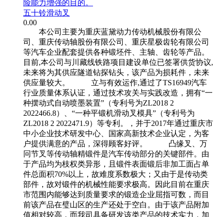
险能力增强的目的。
五十铃滑动叉
0.00
本公司主要为重庆蓝黛动力传动机械股份有限公
司、重庆传动轴股份有限公司、重庆星极齿轮有限公司
等汽车企业配套提供各种锻坯件、主轴、齿轮等产品。
目前,本公司与川藏线铁路项目建设单位已签署供货协议,
未来将为其供应隧道钻探钻头，该产品为损耗件，未来
供应量较大。 立与有效运作,通过了TS16949汽车
行业质量体系认证，通过技术攻关与实践改造，拥有“一
种摆动式自动喷墨装置”（专利号为ZL2018 2
2022466.8）、“一种平锻机滑动叉模具”（专利号为
ZL2018 2 2022471.9）等专利。，并于2017年通过重庆市
中小企业技术研发中心、国家高新技术企业认定，为客
户提供满意的产品，深得顾客好评。 凸缘叉、万
冋节叉等传动轴精锻件是汽车传动部分的关键部件。由
于产品均为枝权类异形，且锻件表面锻后非加工面占单
件总面积70%以上，故难度系数极大；又由于是传动类
部件，故对锻件的机械性能要求极高。因此目前在重庆
市范围内能够达到质量要求的锻造企业屈指可数，而目
前该产品在璧山区的生产还处于空白。由于该产品附加
值相对较高，而我司具备研发该类产品的技术实力，加