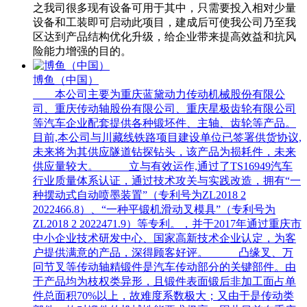
之我司很多现有设备可用于其中，只需要投入相对少量
设备和工装即可启动此项目，建成后可使我公司乃至我
区达到产品结构优化升级，给企业带来提高效益和抗风
险能力增强的目的。
博鱼（中国）
本公司主要为重庆蓝黛动力传动机械股份有限公
司、重庆传动轴股份有限公司、重庆星极齿轮有限公司
等汽车企业配套提供各种锻坯件、主轴、齿轮等产品。
目前,本公司与川藏线铁路项目建设单位已签署供货协议,
未来将为其供应隧道钻探钻头，该产品为损耗件，未来
供应量较大。 立与有效运作,通过了TS16949汽车
行业质量体系认证，通过技术攻关与实践改造，拥有“一
种摆动式自动喷墨装置”（专利号为ZL2018 2
2022466.8）、“一种平锻机滑动叉模具”（专利号为
ZL2018 2 2022471.9）等专利。，并于2017年通过重庆市
中小企业技术研发中心、国家高新技术企业认定，为客
户提供满意的产品，深得顾客好评。 凸缘叉、万
冋节叉等传动轴精锻件是汽车传动部分的关键部件。由
于产品均为枝权类异形，且锻件表面锻后非加工面占单
件总面积70%以上，故难度系数极大；又由于是传动类