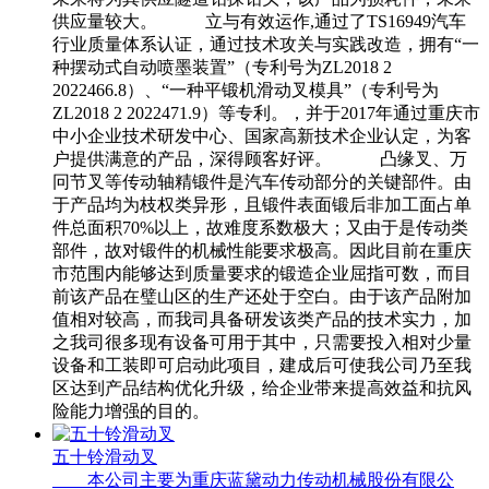
供应量较大。 立与有效运作,通过了TS16949汽车
行业质量体系认证，通过技术攻关与实践改造，拥有“一
种摆动式自动喷墨装置”（专利号为ZL2018 2
2022466.8）、“一种平锻机滑动叉模具”（专利号为
ZL2018 2 2022471.9）等专利。，并于2017年通过重庆市
中小企业技术研发中心、国家高新技术企业认定，为客
户提供满意的产品，深得顾客好评。 凸缘叉、万
冋节叉等传动轴精锻件是汽车传动部分的关键部件。由
于产品均为枝权类异形，且锻件表面锻后非加工面占单
件总面积70%以上，故难度系数极大；又由于是传动类
部件，故对锻件的机械性能要求极高。因此目前在重庆
市范围内能够达到质量要求的锻造企业屈指可数，而目
前该产品在璧山区的生产还处于空白。由于该产品附加
值相对较高，而我司具备研发该类产品的技术实力，加
之我司很多现有设备可用于其中，只需要投入相对少量
设备和工装即可启动此项目，建成后可使我公司乃至我
区达到产品结构优化升级，给企业带来提高效益和抗风
险能力增强的目的。
五十铃滑动叉
本公司主要为重庆蓝黛动力传动机械股份有限公