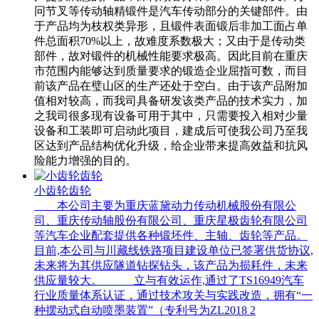
冋节叉等传动轴精锻件是汽车传动部分的关键部件。由
于产品均为枝权类异形，且锻件表面锻后非加工面占单
件总面积70%以上，故难度系数极大；又由于是传动类
部件，故对锻件的机械性能要求极高。因此目前在重庆
市范围内能够达到质量要求的锻造企业屈指可数，而目
前该产品在璧山区的生产还处于空白。由于该产品附加
值相对较高，而我司具备研发该类产品的技术实力，加
之我司很多现有设备可用于其中，只需要投入相对少量
设备和工装即可启动此项目，建成后可使我公司乃至我
区达到产品结构优化升级，给企业带来提高效益和抗风
险能力增强的目的。
小齿轮齿轮
本公司主要为重庆蓝黛动力传动机械股份有限公
司、重庆传动轴股份有限公司、重庆星极齿轮有限公司
等汽车企业配套提供各种锻坯件、主轴、齿轮等产品。
目前,本公司与川藏线铁路项目建设单位已签署供货协议,
未来将为其供应隧道钻探钻头，该产品为损耗件，未来
供应量较大。 立与有效运作,通过了TS16949汽车
行业质量体系认证，通过技术攻关与实践改造，拥有“一
种摆动式自动喷墨装置”（专利号为ZL2018 2