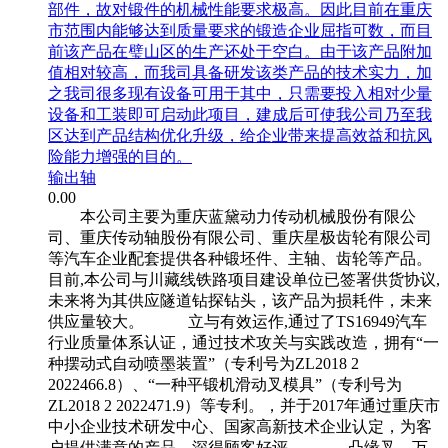
部件，故对锻件的机械性能要求极高。因此目前在重庆
市范围内能够达到质量要求的锻造企业屈指可数，而目
前该产品在璧山区的生产还处于空白。由于该产品附加
值相对较高，而我司具备研发该类产品的技术实力，加
之我司很多现有设备可用于其中，只需要投入相对少量
设备和工装即可启动此项目，建成后可使我公司乃至我
区达到产品结构优化升级，给企业带来提高效益和抗风
险能力增强的目的。
输出轴
0.00
本公司主要为重庆蓝黛动力传动机械股份有限公
司、重庆传动轴股份有限公司、重庆星极齿轮有限公司
等汽车企业配套提供各种锻坯件、主轴、齿轮等产品。
目前,本公司与川藏线铁路项目建设单位已签署供货协议,
未来将为其供应隧道钻探钻头，该产品为损耗件，未来
供应量较大。 立与有效运作,通过了TS16949汽车
行业质量体系认证，通过技术攻关与实践改造，拥有“一
种摆动式自动喷墨装置”（专利号为ZL2018 2
2022466.8）、“一种平锻机滑动叉模具”（专利号为
ZL2018 2 2022471.9）等专利。，并于2017年通过重庆市
中小企业技术研发中心、国家高新技术企业认定，为客
户提供满意的产品，深得顾客好评。 凸缘叉、万