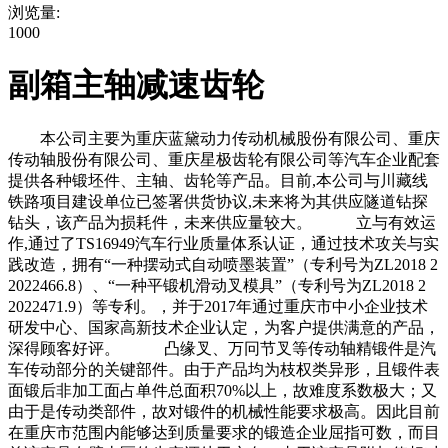
浏览量:
1000
副箱主轴减速齿轮
本公司主要为重庆蓝黛动力传动机械股份有限公司、重庆
传动轴股份有限公司、重庆星极齿轮有限公司等汽车企业配套
提供各种锻坯件、主轴、齿轮等产品。目前,本公司与川藏线
铁路项目建设单位已签署供货协议,未来将为其供应隧道钻探
钻头，该产品为损耗件，未来供应量较大。 立与有效运
作,通过了TS16949汽车行业质量体系认证，通过技术攻关与实
践改造，拥有“一种摆动式自动喷墨装置”（专利号为ZL2018 2
2022466.8）、“一种平锻机滑动叉模具”（专利号为ZL2018 2
2022471.9）等专利。，并于2017年通过重庆市中小企业技术
研发中心、国家高新技术企业认定，为客户提供满意的产品，
深得顾客好评。 凸缘叉、万冋节叉等传动轴精锻件是汽
车传动部分的关键部件。由于产品均为枝权类异形，且锻件表
面锻后非加工面占单件总面积70%以上，故难度系数极大；又
由于是传动类部件，故对锻件的机械性能要求极高。因此目前
在重庆市范围内能够达到质量要求的锻造企业屈指可数，而目