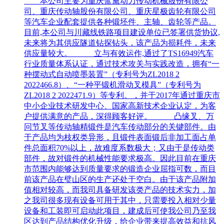
本公司主要为重庆蓝黛动力传动机械股份有限公
司、重庆传动轴股份有限公司、重庆星极齿轮有限公司
等汽车企业配套提供各种锻坯件、主轴、齿轮等产品。
目前,本公司与川藏线铁路项目建设单位已签署供货协议,
未来将为其供应隧道钻探钻头，该产品为损耗件，未来
供应量较大。 立与有效运作,通过了TS16949汽车
行业质量体系认证，通过技术攻关与实践改造，拥有“一
种摆动式自动喷墨装置”（专利号为ZL2018 2
2022466.8）、“一种平锻机滑动叉模具”（专利号为
ZL2018 2 2022471.9）等专利。，并于2017年通过重庆市
中小企业技术研发中心、国家高新技术企业认定，为客
户提供满意的产品，深得顾客好评。 凸缘叉、万
冋节叉等传动轴精锻件是汽车传动部分的关键部件。由
于产品均为枝权类异形，且锻件表面锻后非加工面占单
件总面积70%以上，故难度系数极大；又由于是传动类
部件，故对锻件的机械性能要求极高。因此目前在重庆
市范围内能够达到质量要求的锻造企业屈指可数，而目
前该产品在璧山区的生产还处于空白。由于该产品附加
值相对较高，而我司具备研发该类产品的技术实力，加
之我司很多现有设备可用于其中，只需要投入相对少量
设备和工装即可启动此项目，建成后可使我公司乃至我
区达到产品结构优化升级，给企业带来提高效益和抗风