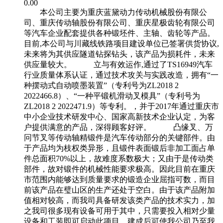
0.00
本公司主要为重庆蓝黛动力传动机械股份有限公
司、重庆传动轴股份有限公司、重庆星极齿轮有限公司
等汽车企业配套提供各种锻坯件、主轴、齿轮等产品。
目前,本公司与川藏线铁路项目建设单位已签署供货协议,
未来将为其供应隧道钻探钻头，该产品为损耗件，未来
供应量较大。 立与有效运作,通过了TS16949汽车
行业质量体系认证，通过技术攻关与实践改造，拥有“一
种摆动式自动喷墨装置”（专利号为ZL2018 2
2022466.8）、“一种平锻机滑动叉模具”（专利号为
ZL2018 2 2022471.9）等专利。，并于2017年通过重庆市
中小企业技术研发中心、国家高新技术企业认定，为客
户提供满意的产品，深得顾客好评。 凸缘叉、万
冋节叉等传动轴精锻件是汽车传动部分的关键部件。由
于产品均为枝权类异形，且锻件表面锻后非加工面占单
件总面积70%以上，故难度系数极大；又由于是传动类
部件，故对锻件的机械性能要求极高。因此目前在重庆
市范围内能够达到质量要求的锻造企业屈指可数，而目
前该产品在璧山区的生产还处于空白。由于该产品附加
值相对较高，而我司具备研发该类产品的技术实力，加
之我司很多现有设备可用于其中，只需要投入相对少量
设备和工装即可启动此项目，建成后可使我公司乃至我